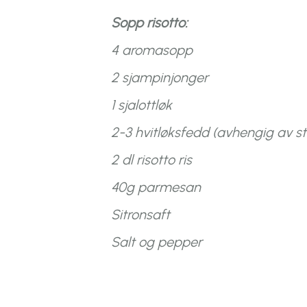
Sopp risotto:
4 aromasopp
2 sjampinjonger
1 sjalottløk
2-3 hvitløksfedd (avhengig av st
2 dl risotto ris
40g parmesan
Sitronsaft
Salt og pepper