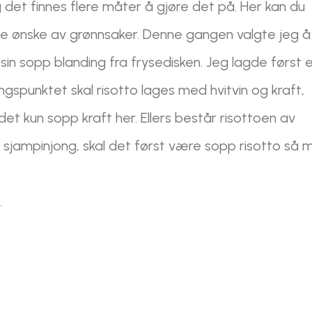
og det finnes flere måter å gjøre det på. Her kan du
lle ønske av grønnsaker. Denne gangen valgte jeg å
in sopp blanding fra frysedisken. Jeg lagde først 
ngspunktet skal risotto lages med hvitvin og kraft,
et kun sopp kraft her. Ellers består risottoen av
g sjampinjong, skal det først være sopp risotto så 
.