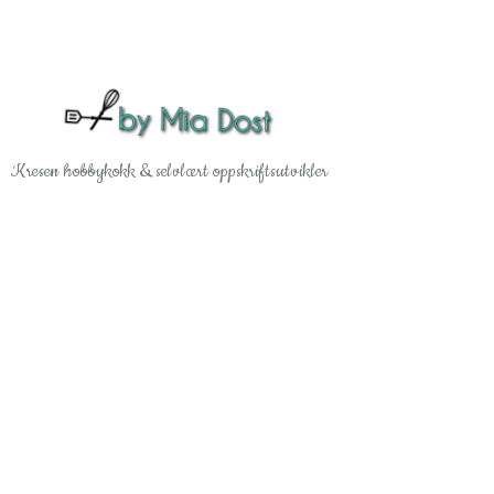
Gå til hovedinnhold
Kresen hobbykokk & selvlært oppskriftsutvikler