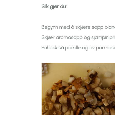
Slik gjør du:
Begynn med å skjære sopp blandin
Skjær aromasopp og sjampinjong i
Finhakk så persille og riv parmesa