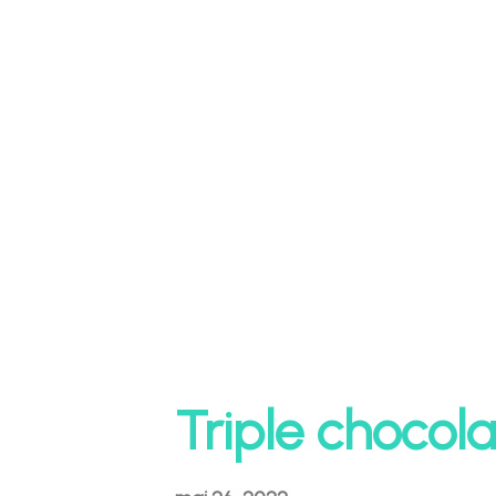
butternut squash 1/2 grønn chili 2
bunter bladpersille 2g gressløk 1/2 
bukkehornskløver Olje til steking R
ss creme fraiche 1 bunt rosmarin 
gjør du: Begynn med å dele butte
med en skje, og hul ut butternut s
Triple chocol