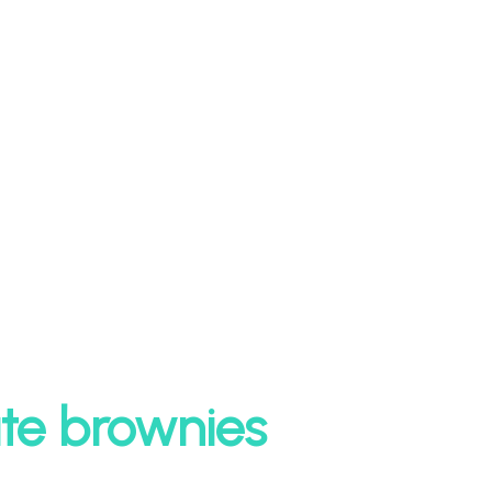
 hvitløksfedd 1 sjalottløk 2 bunter koriander 3
ts chilipulver (piri piri) 1 ts spisskummen 1 ts
evet ost til topping Urte og hvitløks dressing: 3
1 hvitløksfedd Salt og pepper Sitronsaft Slik
rnut squashen i to på langs. Skrap ut frøene
quashen,...
ate brownies