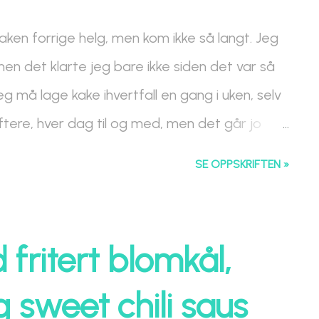
aken forrige helg, men kom ikke så langt. Jeg
 men det klarte jeg bare ikke siden det var så
eg må lage kake ihvertfall en gang i uken, selv
ftere, hver dag til og med, men det går jo
l en gang i uken. Så igår kveld kunne jeg ikke
SE OPPSKRIFTEN »
e så da gikk jeg inn på kjøkkenet å satte i
 sjokolade, og har biter av mørk, lys og hvit
n hvit sjokolade mascarponekrem av det jeg
fritert blomkål,
rem på kaken, og til slutt en sjokoladebit på
g sweet chili saus
 får man ikke, men det er jo så godt!