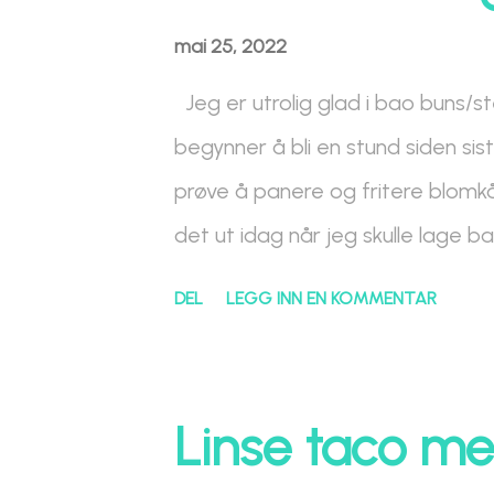
Ingredienser Brownies: 150g Frei
mai 25, 2022
brunt sukker (ca. 120g) 3 ss hvete
lys sjokolade 8 biter hvit sjokola
Jeg er utrolig glad i bao buns/s
begynner å bli en stund siden sist 
prøve å panere og fritere blomkå
det ut idag når jeg skulle lage b
panering med ristede sesamfrø 
DEL
LEGG INN EN KOMMENTAR
foodprosessoren sammen med lit
en råkostsalat med gulrot, gressl
kjøleskapet, og en sweet chili sa
Linse taco m
buns: 150ml lunkent vann 1 ts sukk