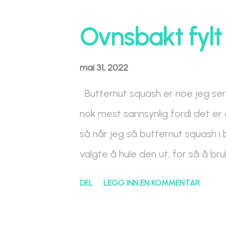
n
n
Ovnsbakt fylt
l
e
mai 31, 2022
g
g
Butternut squash er noe jeg ser v
nok mest sannsynlig fordi det er 
så når jeg så butternut squash i
valgte å hule den ut, for så å bru
hvitløk, sjalottløk, gressløk, pers
DEL
LEGG INN EN KOMMENTAR
fraiche urtedressing med hvitløk,
sitronsaft, salt og pepper. Ingred