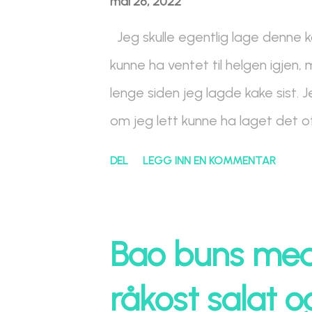
mai 26, 2022
Jeg skulle egentlig lage denne k
kunne ha ventet til helgen igjen,
lenge siden jeg lagde kake sist. J
om jeg lett kunne ha laget det o
ikke, så jeg tror jeg holder meg ti
DEL
LEGG INN EN KOMMENTAR
vente, og hadde ikke bedre å gjør
gang. Brownien er laget med mørk
sjokolade i seg. Så lagde jeg e
Bao buns med 
hadde i kjøleskapet for å ha en k
råkost salat o
hvert stykke. Større kaloribombe