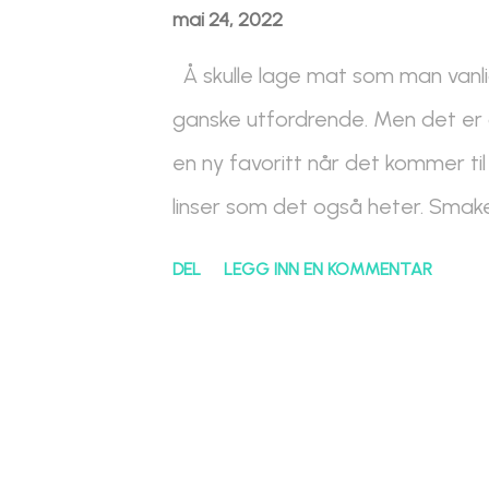
ts bakepulver 2 ss nøytral olje (je
mai 24, 2022
håndfull sesamfrø 1 håndfull peanøt
Å skulle lage mat som man vanli
1 ts løkpulver 1 ts bukkehornskløve
ganske utfordrende. Men det er 
Maizena maisstivelse 1 ss Maizena
en ny favoritt når det kommer til l
linser som det også heter. Smaken
laget et slags tacofyll hvor jeg 
DEL
LEGG INN EN KOMMENTAR
mye bedre, syns jeg ihvertfall, je
også noen hvete tortilla lefser 
hvitløk. Ingredienser Hvete tortil
klype salt 2 ss nøytral olje 150
sødme tomater 1 rødløk 2 hvitløk