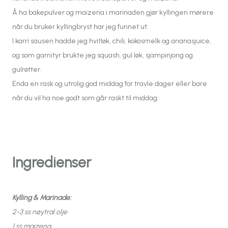
Å ha bakepulver og maizena i marinaden gjør kyllingen mørere
når du bruker kyllingbryst har jeg funnet ut.
I karri sausen hadde jeg hvitløk, chili, kokosmelk og ananasjuice,
og som garnityr brukte jeg squash, gul løk, sjampinjong og
gulrøtter.
Enda en rask og utrolig god middag for travle dager eller bare
når du vil ha noe godt som går raskt til middag.
Ingredienser
Kylling & Marinade:
2-3 ss nøytral olje
1 ss maizena