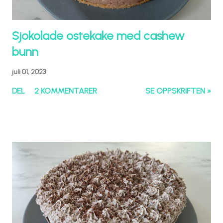
Sjokolade ostekake med cashew
bunn
juli 01, 2023
DEL
2 KOMMENTARER
SE OPPSKRIFTEN »