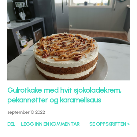
Gulrotkake med hvit sjokoladekrem,
pekannøtter og karamellsaus
september 13, 2022
DEL
LEGG INN EN KOMMENTAR
SE OPPSKRIFTEN »