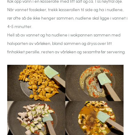
Kok opp vann i en kasserolle med litt salt og ca. 1 ss nøytral olje.
Når vannet fosskoker, trekk kasserollen til side og ha i nudlene,
rør ofte så de ikke henger sammen, nudlene skal ligge i vannet i
4-5 minutter.
Hell så av vannet og ha nudlene i wokpannen sammen med
halvparten av vårløken, bland sammen og dryss over litt
finhakket persille, resten av vårløken og sesamfrø før servering.