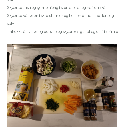
Skjær squash og sjampinjong i større biter og ha i en skål.
Skjær så vårløken i skrå strimler og ha i en annen skål for seg
selv.
Finhakk så hvitløk og persille og skjær løk, gulrot og chili i strimler.