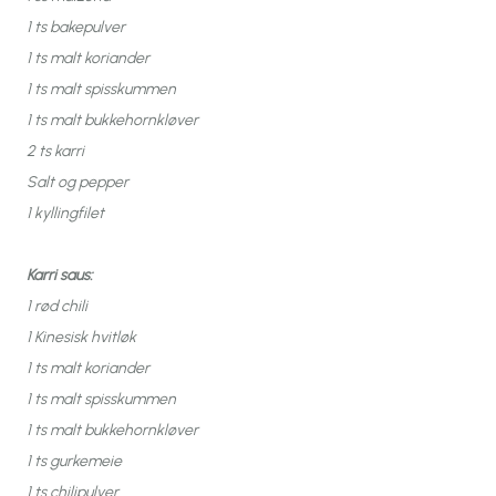
1 ts bakepulver
1 ts malt koriander
1 ts malt spisskummen
1 ts malt bukkehornkløver
2 ts karri
Salt og pepper
1 kyllingfilet
Karri saus:
1 rød chili
1 Kinesisk hvitløk
1 ts malt koriander
1 ts malt spisskummen
1 ts malt bukkehornkløver
1 ts gurkemeie
1 ts chilipulver