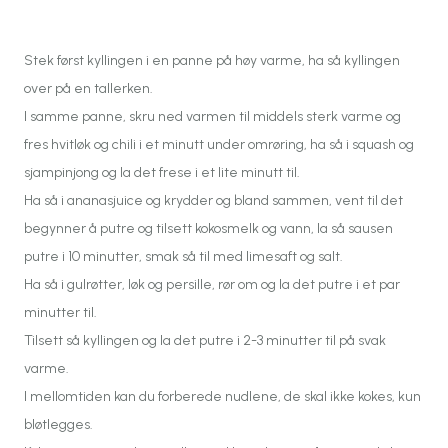
Stek først kyllingen i en panne på høy varme, ha så kyllingen
over på en tallerken.
I samme panne, skru ned varmen til middels sterk varme og
fres hvitløk og chili i et minutt under omrøring, ha så i squash og
sjampinjong og la det frese i et lite minutt til.
Ha så i ananasjuice og krydder og bland sammen, vent til det
begynner å putre og tilsett kokosmelk og vann, la så sausen
putre i 10 minutter, smak så til med limesaft og salt.
Ha så i gulrøtter, løk og persille, rør om og la det putre i et par
minutter til.
Tilsett så kyllingen og la det putre i 2-3 minutter til på svak
varme.
I mellomtiden kan du forberede nudlene, de skal ikke kokes, kun
bløtlegges.