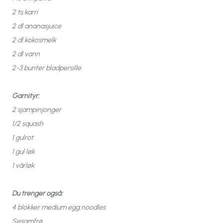
2 ts karri
2 dl ananasjuice
2 dl kokosmelk
2 dl vann
2-3 bunter bladpersille
Garnityr:
2 sjampinjonger
1/2 squash
1 gulrot
1 gul løk
1 vårløk
Du trenger også:
4 blokker medium egg noodles
Sesamfrø