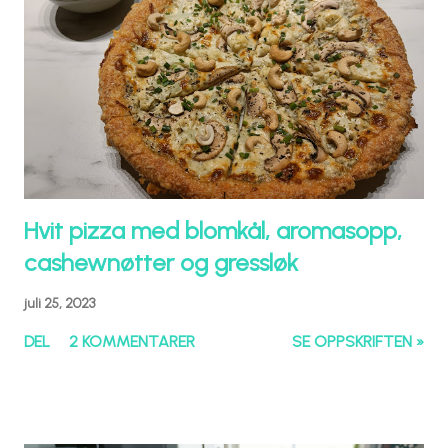
Hvit pizza med blomkål, aromasopp,
cashewnøtter og gressløk
juli 25, 2023
DEL
2 KOMMENTARER
SE OPPSKRIFTEN »