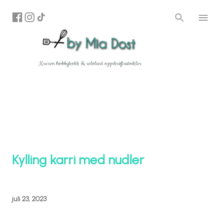
Gå til hovedinnhold
Kresen hobbykokk & selvlært oppskriftsutvikler
Kylling karri med nudler
juli 23, 2023