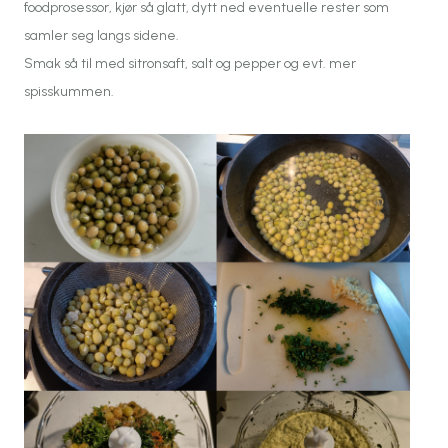
foodprosessor, kjør så glatt, dytt ned eventuelle rester som
samler seg langs sidene.
Smak så til med sitronsaft, salt og pepper og evt. mer
spisskummen.