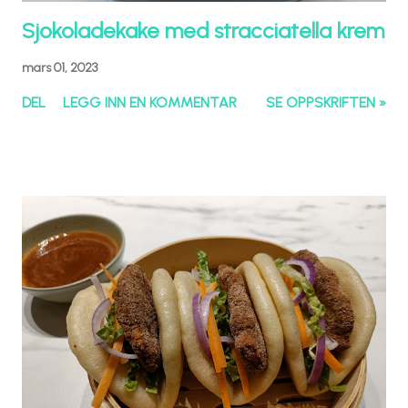
Sjokoladekake med stracciatella krem
mars 01, 2023
DEL
LEGG INN EN KOMMENTAR
SE OPPSKRIFTEN »