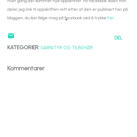
hver gang det kommer nye oppskrifter. På Facebook siden min
deler jeg link til oppskriften rett etter at den er publisert her på
bloggen, du kan følge meg på facebook ved å trykke
her
.
DEL
KATEGORIER:
GARNITYR OG TILBEHØR
Kommentarer