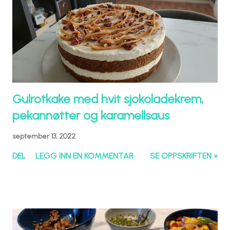
Gulrotkake med hvit sjokoladekrem,
pekannøtter og karamellsaus
september 13, 2022
DEL
LEGG INN EN KOMMENTAR
SE OPPSKRIFTEN »