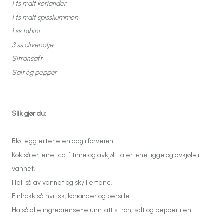
1 ts malt koriander
1 ts malt spisskummen
1 ss tahini
3 ss olivenolje
Sitronsaft
Salt og pepper
Slik gjør du:
Bløtlegg ertene en dag i forveien.
Kok så ertene i ca. 1 time og avkjøl. La ertene ligge og avkjøle i
vannet.
Hell så av vannet og skyll ertene.
Finhakk så hvitløk, koriander og persille.
Ha så alle ingrediensene unntatt sitron, salt og pepper i en