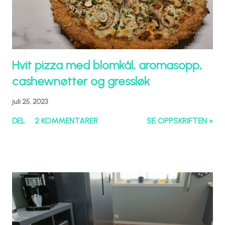
Hvit pizza med blomkål, aromasopp,
cashewnøtter og gressløk
juli 25, 2023
DEL
2 KOMMENTARER
SE OPPSKRIFTEN »