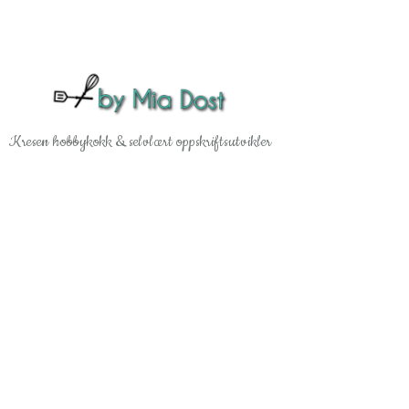
Gå til hovedinnhold
Kresen hobbykokk & selvlært oppskriftsutvikler