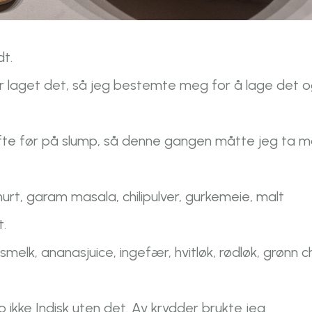
dt.
har laget det, så jeg bestemte meg for å lage det 
ofte før på slump, så denne gangen måtte jeg ta m
ghurt, garam masala, chilipulver, gurkemeie, malt
t.
lk, ananasjuice, ingefær, hvitløk, rødløk, grønn chi
jo ikke Indisk uten det. Av krydder brukte jeg