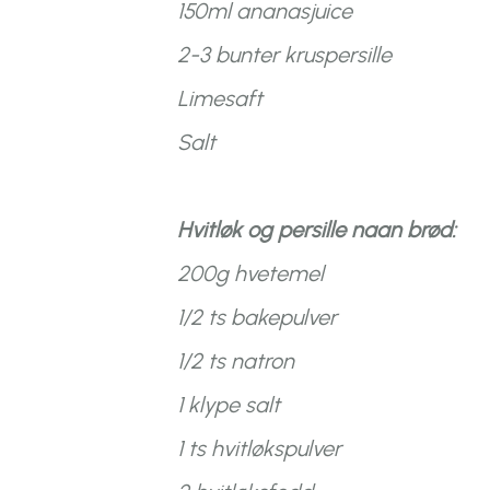
150ml ananasjuice
2-3 bunter kruspersille
Limesaft
Salt
Hvitløk og persille naan brød:
200g hvetemel
1/2 ts bakepulver
1/2 ts natron
1 klype salt
1 ts hvitløkspulver