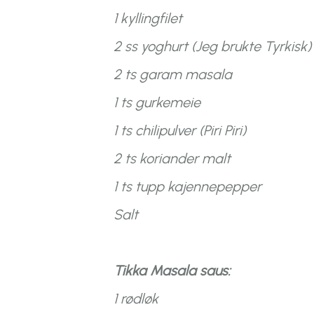
1 kyllingfilet
2 ss yoghurt (Jeg brukte Tyrkisk)
2 ts garam masala
1 ts gurkemeie
1 ts chilipulver (Piri Piri)
2 ts koriander malt
1 ts tupp kajennepepper
Salt
Tikka Masala saus:
1 rødløk