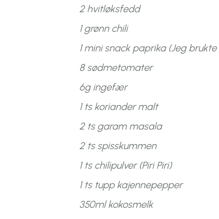
2 hvitløksfedd
1 grønn chili
1 mini snack paprika (Jeg brukte
8 sødmetomater
6g ingefær
1 ts koriander malt
2 ts garam masala
2 ts spisskummen
1 ts chilipulver (Piri Piri)
1 ts tupp kajennepepper
350ml kokosmelk