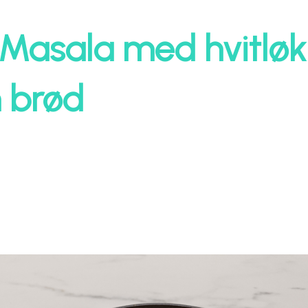
a Masala med hvitlø
n brød