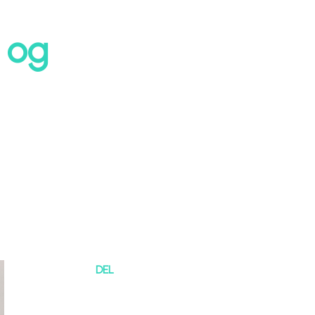
k og
DEL