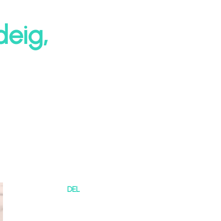
eig,
DEL