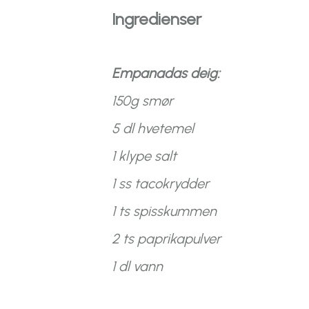
Ingredienser
Empanadas deig:
150g smør
5 dl hvetemel
1 klype salt
1 ss tacokrydder
1 ts spisskummen
2 ts paprikapulver
1 dl vann