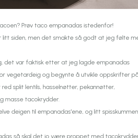
stacoen? Prøv taco empanadas istedenfor!
 litt siden, men det smakte så godt at jeg følte m
 det var faktisk etter at jeg lagde empanadas
for vegetardeig og begynte å utvikle oppskrifter p
ed split lentils, hasselnøtter, pekannøtter,
i og masse tacokrydder.
lve deigen til empanadas'ene, og litt spisskumme
das så skal det jo være proppet med tacokrydder