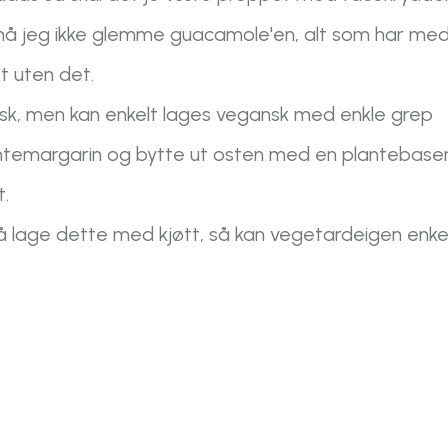
så må jeg ikke glemme guacamole'en, alt som har me
tt uten det.
sk, men kan enkelt lages vegansk med enkle grep
ntemargarin og bytte ut osten med en plantebase
t.
 å lage dette med kjøtt, så kan vegetardeigen enke