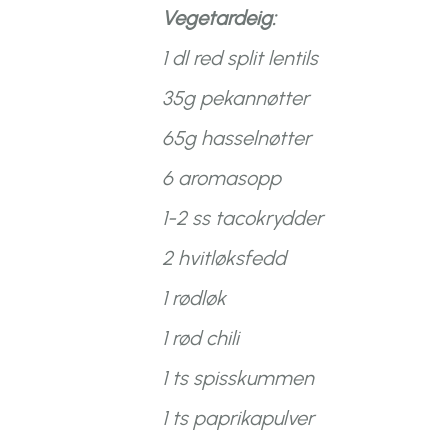
Vegetardeig:
1 dl red split lentils
35g pekannøtter
65g hasselnøtter
6 aromasopp
1-2 ss tacokrydder
2 hvitløksfedd
1 rødløk
1 rød chili
1 ts spisskummen
1 ts paprikapulver