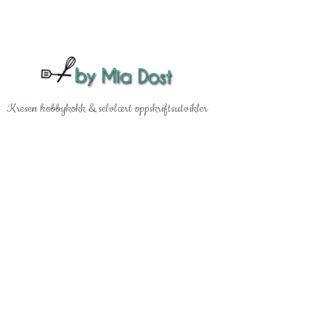
Gå til hovedinnhold
Kresen hobbykokk & selvlært oppskriftsutvikler