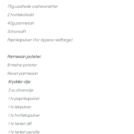
75g usaltede cashewnøtter
2 hvitløksfedd
40g parmesan
Sitronsaft
Paprikapulver (for dypere rødfarge)
Parmesan poteter:
8 melne poteter
Revet parmesan
Krydder olje:
3 ss olivenolje
1 ts paprikapulver
1 ts løkpulver
1 ts hvitløkspulver
1 ts tørket dill
1 ts tørket persille