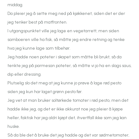
middag.
Da pleier jeg å sette meg ned på kjøkkenet, siden det er der
jeg tenker best på matfronten.
I utgangspunktet ville jeg lage en vegetarrett, men siden
samboeren ville ha fisk, så måtte jeg endre retning og tenke
hva jeg kunne lage som tilbehør.
Jeg hadde noen poteter i skapet som måtte bli brukt, så da
tenkte jeg på parmesan poteter, så måtte vi jo ha en slags saus,
dip eller dressing.
Plutselig slo det meg at jeg kunne jo prøve å lage rød pesto
siden jeg kun har laget grønn pesto før.
Jeg vet at man bruker soltørkede tomater i rød pesto, men det
hadde ikke jeg, og det er ikke akkurat noe jeg pleier å kjøpe
heller, faktisk har jeg aldri kjøpt det, ihvertfall ikke som jeg kan
huske.
Så da ble det å bruke det jeg hadde og det var sødmetomater,