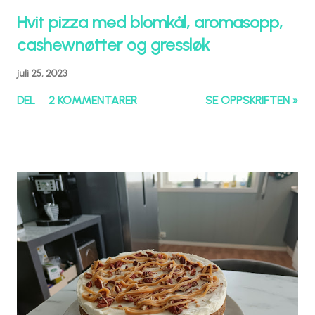
Hvit pizza med blomkål, aromasopp,
cashewnøtter og gressløk
juli 25, 2023
DEL
2 KOMMENTARER
SE OPPSKRIFTEN »