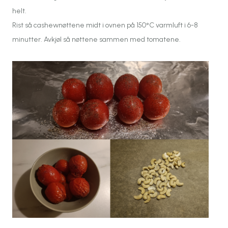
helt.
Rist så cashewnøttene midt i ovnen på 150°C varmluft i 6-8
minutter. Avkjøl så nøttene sammen med tomatene.