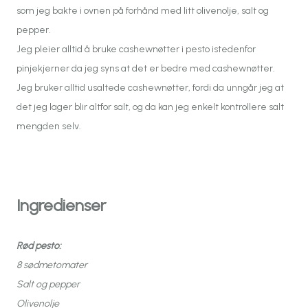
som jeg bakte i ovnen på forhånd med litt olivenolje, salt og
pepper.
Jeg pleier alltid å bruke cashewnøtter i pesto istedenfor
pinjekjerner da jeg syns at det er bedre med cashewnøtter.
Jeg bruker alltid usaltede cashewnøtter, fordi da unngår jeg at
det jeg lager blir altfor salt, og da kan jeg enkelt kontrollere salt
mengden selv.
Ingredienser
Rød pesto:
8 sødmetomater
Salt og pepper
Olivenolje