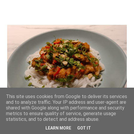
This site uses cookies from Google to deliver its services
and to analyze traffic. Your IP address and user-agent are
shared with Google along with performance and security
Kylling med peanøttsaus og risnudler
metrics to ensure quality of service, generate usage
statistics, and to detect and address abuse.
august 16, 2023
LEARN MORE
GOT IT