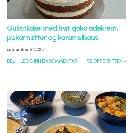
Gulrotkake med hvit sjokoladekrem,
pekannøtter og karamellsaus
september 13, 2022
DEL
LEGG INN EN KOMMENTAR
SE OPPSKRIFTEN »