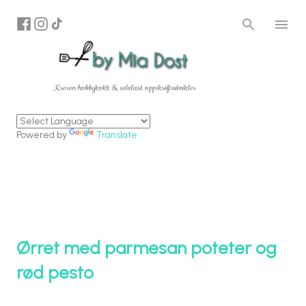
Gå til hovedinnhold
Kresen hobbykokk & selvlært oppskriftsutvikler
Powered by
Translate
Ørret med parmesan poteter og
rød pesto