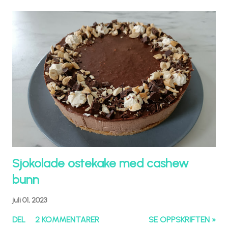
Sjokolade ostekake med cashew
bunn
juli 01, 2023
DEL
2 KOMMENTARER
SE OPPSKRIFTEN »