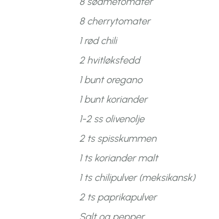
8 sødmetomater
8 cherrytomater
1 rød chili
2 hvitløksfedd
1 bunt oregano
1 bunt koriander
1-2 ss olivenolje
2 ts spisskummen
1 ts koriander malt
1 ts chilipulver (meksikansk)
2 ts paprikapulver
Salt og pepper