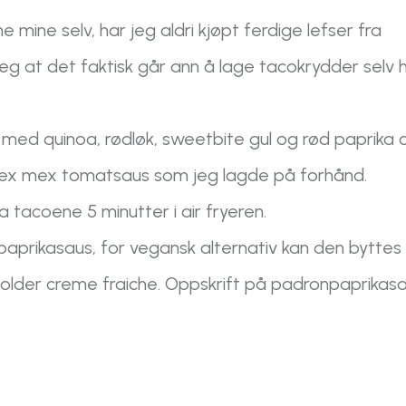
ne mine selv, har jeg aldri kjøpt ferdige lefser fra
meg at det faktisk går ann å lage tacokrydder selv 
 med quinoa, rødløk, sweetbite gul og rød paprika 
en tex mex tomatsaus som jeg lagde på forhånd.
a tacoene 5 minutter i air fryeren.
paprikasaus, for vegansk alternativ kan den byttes
lder creme fraiche. Oppskrift på padronpaprikas