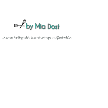
Gå til hovedinnhold
Kresen hobbykokk & selvlært oppskriftsutvikler