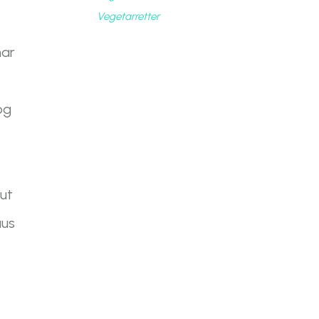
Vegetarretter
har
og
 ut
aus