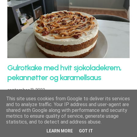
Gulrotkake med hvit sjokoladekrem,
pekannøtter og karamellsaus
september 13, 2022
This site uses cookies from Google to deliver its services
DEL
LEGG INN EN KOMMENTAR
SE OPPSKRIFTEN »
and to analyze traffic. Your IP address and user-agent are
shared with Google along with performance and security
metrics to ensure quality of service, generate usage
statistics, and to detect and address abuse.
LEARN MORE
GOT IT