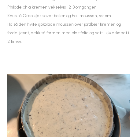
Philadelphia kremen vekselvis i 2-3 omganger.
Knus så Oreo kjeks over bollen og ha i moussen, rør om.
Ha så den hvite sjokolade moussen over jordbær kremen og
fordel jevnt, dekk så formen med plastfolie og sett i kjøleskapet i
2 timer.