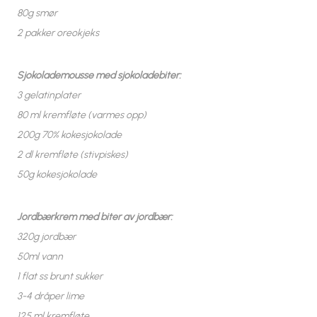
80g smør
2 pakker oreokjeks
Sjokolademousse med sjokoladebiter:
3 gelatinplater
80 ml kremfløte (varmes opp)
200g 70% kokesjokolade
2 dl kremfløte (stivpiskes)
50g kokesjokolade
Jordbærkrem med biter av jordbær:
320g jordbær
50ml vann
1 flat ss brunt sukker
3-4 dråper lime
125 ml kremfløte