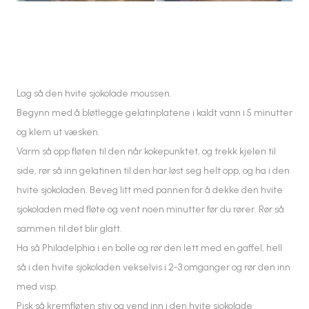
Lag så den hvite sjokolade moussen.
Begynn med å bløtlegge gelatinplatene i kaldt vann i 5 minutter
og klem ut væsken.
Varm så opp fløten til den når kokepunktet, og trekk kjelen til
side, rør så inn gelatinen til den har løst seg helt opp, og ha i den
hvite sjokoladen. Beveg litt med pannen for å dekke den hvite
sjokoladen med fløte og vent noen minutter før du rører. Rør så
sammen til det blir glatt.
Ha så Philadelphia i en bolle og rør den lett med en gaffel, hell
så i den hvite sjokoladen vekselvis i 2-3 omganger og rør den inn
med visp.
Pisk så kremfløten stiv og vend inn i den hvite sjokolade