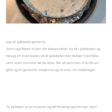
Lag så sjokolade ganache.
Varm opp fløten til den når kokepunktet, ha så i sjokoladen og
beveg litt med kjelen så all sjokoladen blir dekket med fløte,
vent noen minutter før du rører. Rør så sammen til du får en
glatt og fin ganache, avkjøl noe og ha over i et målebeger.
Ta så kaken ut av fryseren og løft forsiktig opp formen, fjern