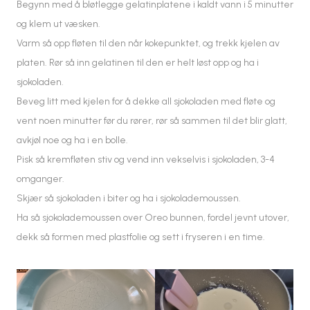
Begynn med å bløtlegge gelatinplatene i kaldt vann i 5 minutter
og klem ut væsken.
Varm så opp fløten til den når kokepunktet, og trekk kjelen av
platen. Rør så inn gelatinen til den er helt løst opp og ha i
sjokoladen.
Beveg litt med kjelen for å dekke all sjokoladen med fløte og
vent noen minutter før du rører, rør så sammen til det blir glatt,
avkjøl noe og ha i en bolle.
Pisk så kremfløten stiv og vend inn vekselvis i sjokoladen, 3-4
omganger.
Skjær så sjokoladen i biter og ha i sjokolademoussen.
Ha så sjokolademoussen over Oreo bunnen, fordel jevnt utover,
dekk så formen med plastfolie og sett i fryseren i en time.