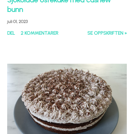
bunn
juli 01, 2023
DEL
2 KOMMENTARER
SE OPPSKRIFTEN »