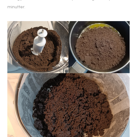
minutter.