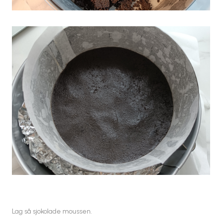
Lag så sjokolade moussen.