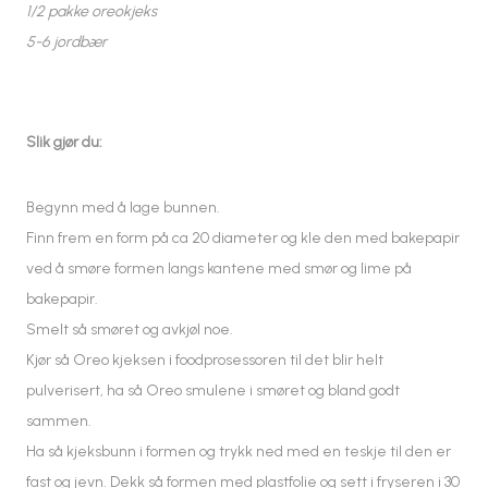
1/2 pakke oreokjeks
5-6 jordbær
Slik gjør du:
Begynn med å lage bunnen.
Finn frem en form på ca 20 diameter og kle den med bakepapir
ved å smøre formen langs kantene med smør og lime på
bakepapir.
Smelt så smøret og avkjøl noe.
Kjør så Oreo kjeksen i foodprosessoren til det blir helt
pulverisert, ha så Oreo smulene i smøret og bland godt
sammen.
Ha så kjeksbunn i formen og trykk ned med en teskje til den er
fast og jevn. Dekk så formen med plastfolie og sett i fryseren i 30