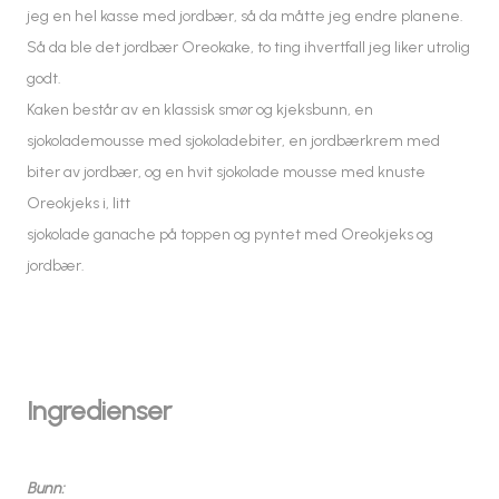
jeg en hel kasse med jordbær, så da måtte jeg endre planene.
Så da ble det jordbær Oreokake, to ting ihvertfall jeg liker utrolig
godt.
Kaken består av en klassisk smør og kjeksbunn, en
sjokolademousse med sjokoladebiter, en jordbærkrem med
biter av jordbær, og en hvit sjokolade mousse med knuste
Oreokjeks i, litt
sjokolade ganache på toppen og pyntet med Oreokjeks og
jordbær.
Ingredienser
Bunn: