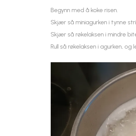
Begynn med å koke risen.
Skjær så miniagurken i tynne st
Skjær så røkelaksen i mindre bite
Rull så røkelaksen i agurken, o