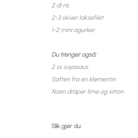
2 dl ris
2-3 skiver laksefilet
1-2 mini agurker
Du trenger også:
2 ss soyasaus
Saften fra en klementin
Noen dråper lime og sitron
Slik gjør du: