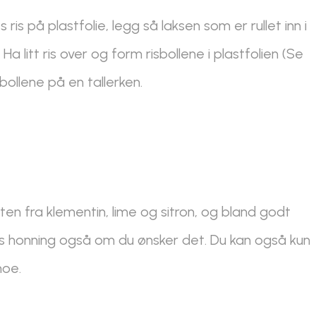
ss ris på plastfolie, legg så laksen som er rullet inn i
 litt ris over og form risbollene i plastfolien (Se
bollene på en tallerken.
ften fra klementin, lime og sitron, og bland godt
s honning også om du ønsker det. Du kan også kun
noe.