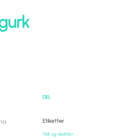
agurk
DEL
Etiketter
 ha
Fisk og skalldyr