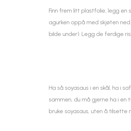
Finn frem litt plastfolie, legg en 
agurken oppå med skjøten ned. Ha
bilde under). Legg de ferdige ris
Ha så soyasaus i en skål, ha i sa
sammen, du må gjerne ha i en t
bruke soyasaus, uten å tilsette 