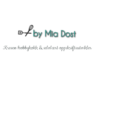
Gå til hovedinnhold
Kresen hobbykokk & selvlært oppskriftsutvikler