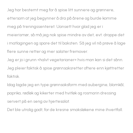
Jeg har bestemt meg for å spise litt sunnere og grønnere,
ettersom at jeg begynner å dra på årene og burde komme
meg på treningssenteret. Uansett hvor glad jeg er i
meierismør, så må jeg nok spise mindre av det, evt. droppe det
i matlagingen og spare det til baksten. Så jeg vil nå prøve å lage
flere sunne retter og mer salater fremover.
Jeg er jo i grunn «halvt vegetarianer» hvis man kan si det sånn.
Jeg pleier faktisk å spise grønnsaksretter oftere enn kjøttretter
faktisk.
Idag lagde jeg en type grønnsaksform med aubergine, blomkål,
paprika, rødløk og kikerter med hvitløk og rosmarin dressing
servert på en seng av hjertesalat.
Det ble utrolig godt, for de kresne smaksløkene mine ihvertfall.