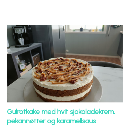
Gulrotkake med hvit sjokoladekrem,
pekannøtter og karamellsaus