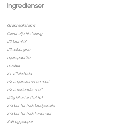
Ingredienser
Grønnsaksform:
Olivenolje til steking
1/2 blomkål
1/3 aubergine
1 spisspaprika
1 rødløk
2 hvitløksfedd
1-2 ts spisskummen malt
1-2 ts koriander malt
150g kikerter (kokte)
2-3 bunter frisk bladpersille
2-3 bunter frisk koriander
Salt og pepper