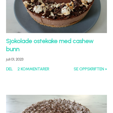
Sjokolade ostekake med cashew
bunn
juli 01, 2023
DEL
2 KOMMENTARER
SE OPPSKRIFTEN »