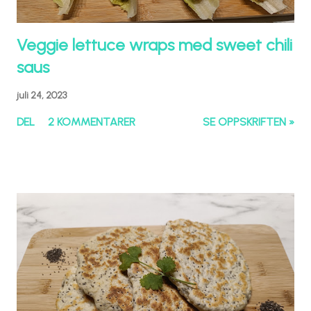
Veggie lettuce wraps med sweet chili
saus
juli 24, 2023
DEL
2 KOMMENTARER
SE OPPSKRIFTEN »