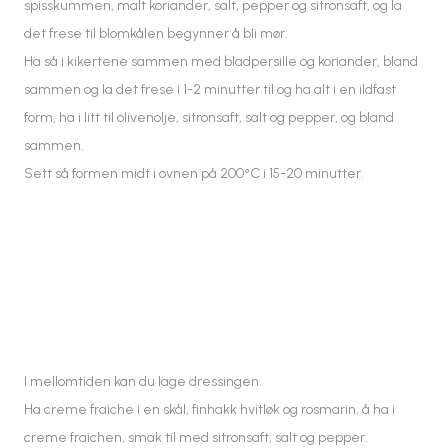
spisskummen, malt koriander, salt, pepper og sitronsaft, og la
det frese til blomkålen begynner å bli mør.
Ha så i kikertene sammen med bladpersille og koriander, bland
sammen og la det frese i 1-2 minutter til og ha alt i en ildfast
form, ha i litt til olivenolje, sitronsaft, salt og pepper, og bland
sammen.
Sett så formen midt i ovnen på 200°C i 15-20 minutter.
I mellomtiden kan du lage dressingen.
Ha creme fraiche i en skål, finhakk hvitløk og rosmarin, å ha i
creme fraichen, smak til med sitronsaft, salt og pepper.