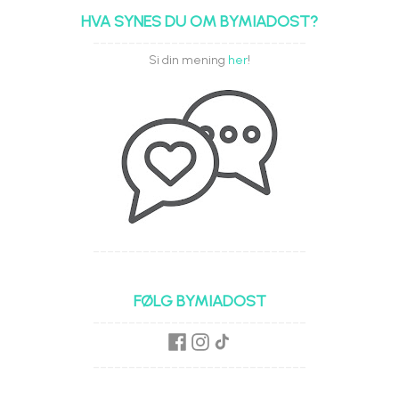
HVA SYNES DU OM BYMIADOST?
------------------------------
Si din mening
her
!
------------------------------
FØLG BYMIADOST
------------------------------
------------------------------