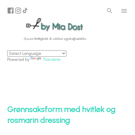
Gå til hovedinnhold
Kresen hobbykokk & selvlært oppskriftsutvikler
Powered by
Translate
Grønnsaksform med hvitløk og
rosmarin dressing