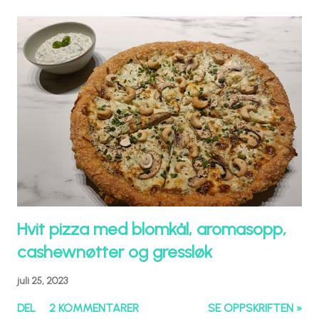
Hvit pizza med blomkål, aromasopp,
cashewnøtter og gressløk
juli 25, 2023
DEL
2 KOMMENTARER
SE OPPSKRIFTEN »