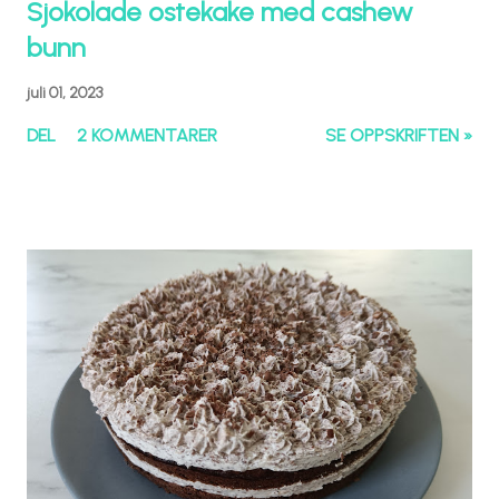
Sjokolade ostekake med cashew
bunn
juli 01, 2023
DEL
2 KOMMENTARER
SE OPPSKRIFTEN »