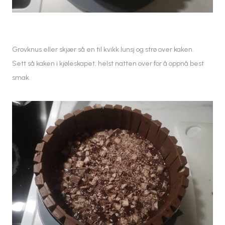
Grovknus eller skjær så en til kvikk lunsj og strø over kaken.
Sett så kaken i kjøleskapet, helst natten over for å oppnå best
smak.