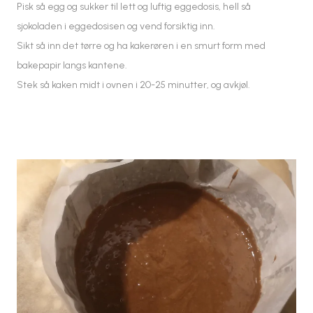
Pisk så egg og sukker til lett og luftig eggedosis, hell så
sjokoladen i eggedosisen og vend forsiktig inn.
Sikt så inn det tørre og ha kakerøren i en smurt form med
bakepapir langs kantene.
Stek så kaken midt i ovnen i 20-25 minutter, og avkjøl.