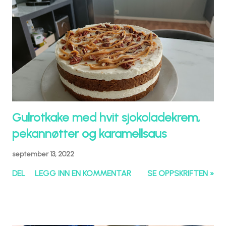
Gulrotkake med hvit sjokoladekrem,
pekannøtter og karamellsaus
september 13, 2022
DEL
LEGG INN EN KOMMENTAR
SE OPPSKRIFTEN »