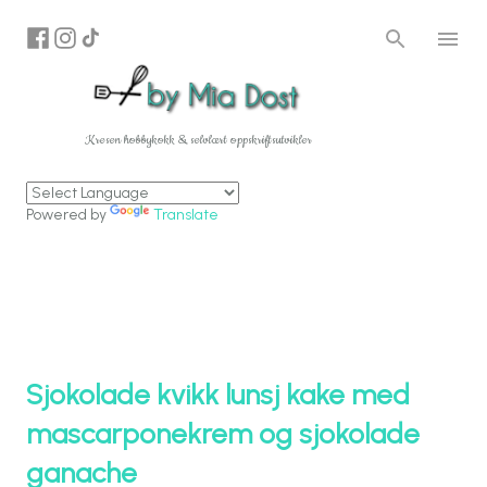
Gå til hovedinnhold
Kresen hobbykokk & selvlært oppskriftsutvikler
Powered by
Translate
Sjokolade kvikk lunsj kake med
mascarponekrem og sjokolade
ganache