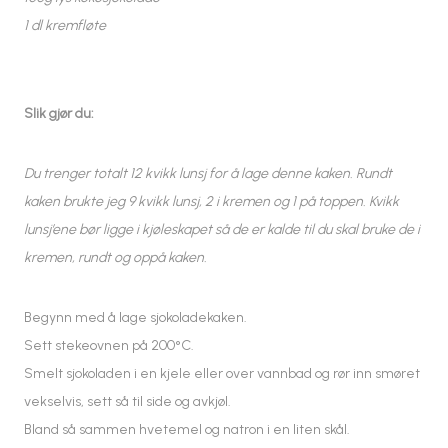
1 dl kremfløte
Slik gjør du:
Du trenger totalt 12 kvikk lunsj for å lage denne kaken. Rundt
kaken brukte jeg 9 kvikk lunsj, 2 i kremen og 1 på toppen. Kvikk
lunsj’ene bør ligge i kjøleskapet så de er kalde til du skal bruke de i
kremen, rundt og oppå kaken.
Begynn med å lage sjokoladekaken.
Sett stekeovnen på 200°C.
Smelt sjokoladen i en kjele eller over vannbad og rør inn smøret
vekselvis, sett så til side og avkjøl.
Bland så sammen hvetemel og natron i en liten skål.