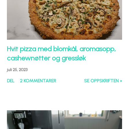
Hvit pizza med blomkål, aromasopp,
cashewnøtter og gressløk
juli 25, 2023
DEL
2 KOMMENTARER
SE OPPSKRIFTEN »