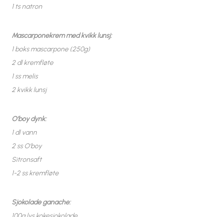
1 ts natron
Mascarponekrem med kvikk lunsj:
1 boks mascarpone (250g)
2 dl kremfløte
1 ss melis
2 kvikk lunsj
O’boy dynk:
1 dl vann
2 ss O’boy
Sitronsaft
1-2 ss kremfløte
Sjokolade ganache:
100g lys kokesjokolade