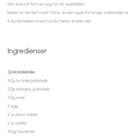
den eneste formen jeg har for øyeblikket.
Kaken er dynket med O’boy, du kan også fint bruke sukkerlake til
å dynke kaken med hvis du heller ønsker det.
Ingredienser
Sjokoladekake:
50g lys kokesjokolade
50g selskaps sjokolade
50g smør
2 egg
2 ss brunt sukker
2 ss sukker
100g hvetemel