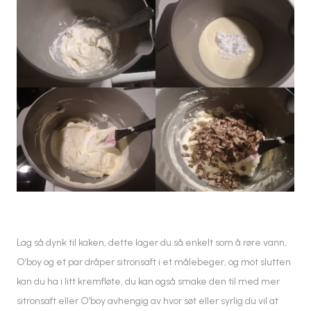
Lag så dynk til kaken, dette lager du så enkelt som å røre vann,
O’boy og et par dråper sitronsaft i et målebeger, og mot slutten
kan du ha i litt kremfløte, du kan også smake den til med mer
sitronsaft eller O’boy avhengig av hvor søt eller syrlig du vil at