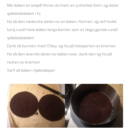
Når kaken er avkjølt finner du frem en justerbar form, og deler
sjokoladekaken i to.
Ha så den nederste delen av av kaken i formen, og sett kvikk
lunsj rundt hele kaken langs kanten som et slags gjerde rundt
sjokoladekaken.
Dynk så bunnen med O’boy, og ha på halvparten av kremen.
Ha så den øverste delen av kaken over, dynk den og ha på
resten av kremen.
Sett så kaken i kjøleskapet.