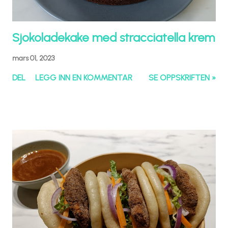
Sjokoladekake med stracciatella krem
mars 01, 2023
DEL
LEGG INN EN KOMMENTAR
SE OPPSKRIFTEN »