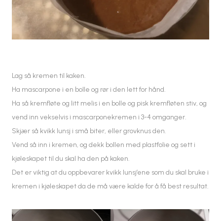
Lag så kremen til kaken.
Ha mascarpone i en bolle og rør i den lett for hånd.
Ha så kremfløte og litt melis i en bolle og pisk kremfløten stiv, og
vend inn vekselvis i mascarponekremen i 3-4 omganger.
Skjær så kvikk lunsj i små biter, eller grovknus den.
Vend så inn i kremen, og dekk bollen med plastfolie og sett i
kjøleskapet til du skal ha den på kaken.
Det er viktig at du oppbevarer kvikk lunsj’ene som du skal bruke i
kremen i kjøleskapet da de må være kalde for å få best resultat.