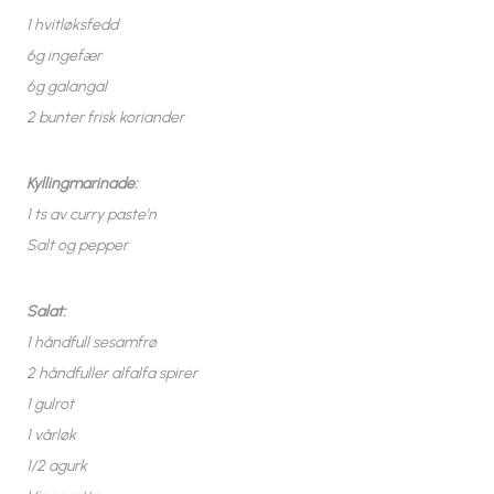
1 hvitløksfedd
6g ingefær
6g galangal
2 bunter frisk koriander
Kyllingmarinade:
1 ts av curry paste’n
Salt og pepper
Salat:
1 håndfull sesamfrø
2 håndfuller alfalfa spirer
1 gulrot
1 vårløk
1/2 agurk