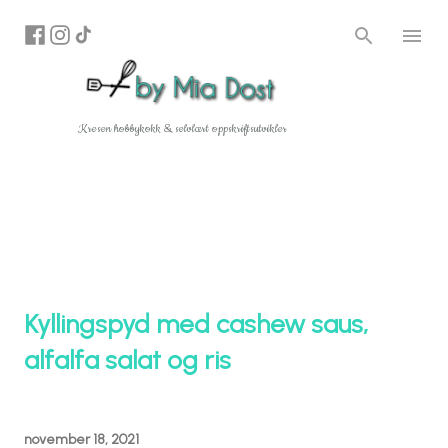
Gå til hovedinnhold
Kresen hobbykokk & selvlært oppskriftsutvikler
Kyllingspyd med cashew saus,
alfalfa salat og ris
november 18, 2021