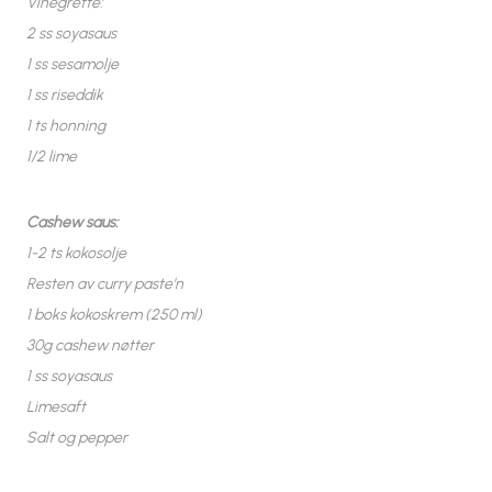
Vinegrette:
2 ss soyasaus
1 ss sesamolje
1 ss riseddik
1 ts honning
1/2 lime
Cashew saus:
1-2 ts kokosolje
Resten av curry paste’n
1 boks kokoskrem (250 ml)
30g cashew nøtter
1 ss soyasaus
Limesaft
Salt og pepper