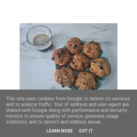
This site uses cookies from Google to deliver its services
and to analyze traffic. Your IP address and user-agent are
Kresen hobbykokk & selvlært oppskriftsutvikler.
shared with Google along with performance and security
Lidenskapelig opptatt av å lage mat fra bunnen av,
metrics to ensure quality of service, generate usage
elsker å bake og å spise kaker.
Vegetarianer på deltid.
statistics, and to detect and address abuse.
Her deler jeg alle oppskriftene mine.
LEARN MORE
GOT IT