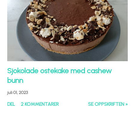
Sjokolade ostekake med cashew
bunn
juli 01, 2023
DEL
2 KOMMENTARER
SE OPPSKRIFTEN »