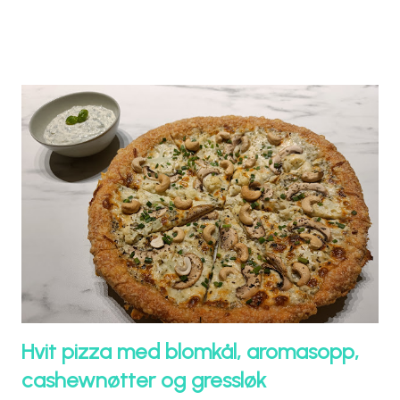
Hvit pizza med blomkål, aromasopp,
cashewnøtter og gressløk