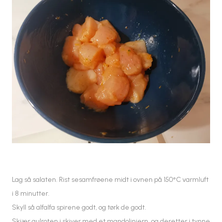
Lag så salaten. Rist sesamfrøene midt i ovnen på 150°C varmluft
i 8 minutter.
Skyll så alfalfa spirene godt, og tørk de godt.
Skjær gulroten i skiver med et mandolinjern, og deretter i tynne