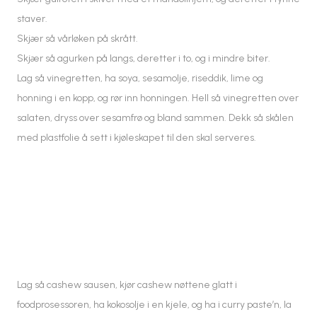
staver.
Skjær så vårløken på skrått.
Skjær så agurken på langs, deretter i to, og i mindre biter.
Lag så vinegretten, ha soya, sesamolje, riseddik, lime og
honning i en kopp, og rør inn honningen. Hell så vinegretten over
salaten, dryss over sesamfrø og bland sammen. Dekk så skålen
med plastfolie å sett i kjøleskapet til den skal serveres.
Lag så cashew sausen, kjør cashew nøttene glatt i
foodprosessoren, ha kokosolje i en kjele, og ha i curry paste’n, la