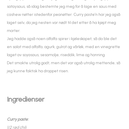
sataysaus, så idag bestemte jeg meg for å lage en saus med
cashew nøtter istedenfor peanøtter. Curry paste’n har jeg også
laget selv, da jeg nesten var nødt til det etter å ha kjøpt meg
morter.
Jeg hadde også noen alfalfa spirer i kjøleskapet, så da ble det
en salat med alfalfa, agurk, gulrot og vårløk, med en vinegrette
laget av soyasaus, sesamolje, riseddik, lime og honning.
Det smakte utrolig godt, men det var også utrolig mettende, så
jeg kunne faktisk ha droppet risen.
Ingredienser
Curry paste:
1/2 rød chili